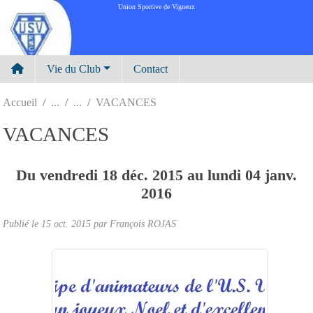
Panneau de gestion des cookies
Union Sportive de Vigneux
Vie du Club
Contact
Accueil
VACANCES
VACANCES
Du
vendredi
18
déc.
2015
au
lundi
04
janv.
2016
Publié le
15 oct. 2015
par
François ROJAS