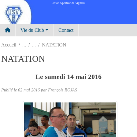
Panneau de gestion des cookies
Union Sportive de Vigneux
Vie du Club
Contact
Accueil
NATATION
NATATION
Le
samedi
14
mai
2016
Publié le
02 mai 2016
par
François ROJAS