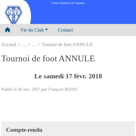
Panneau de gestion des cookies
Union Sportive de Vigneux
Vie du Club
Contact
Accueil
Tournoi de foot ANNULE
Tournoi de foot ANNULE
Le
samedi
17
févr.
2018
Publié le
06 nov. 2017
par
François ROJAS
Compte-rendu