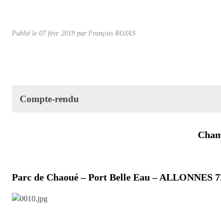
Publié le
07 févr. 2019
par
François ROJAS
Compte-rendu
Champ
Parc de Chaoué – Port Belle Eau – ALLONNES 7