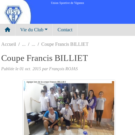
Panneau de gestion des cookies
Union Sportive de Vigneux
Vie du Club
Contact
Accueil
Coupe Francis BILLIET
Coupe Francis BILLIET
Publiée le
01 oct. 2015
par
François ROJAS