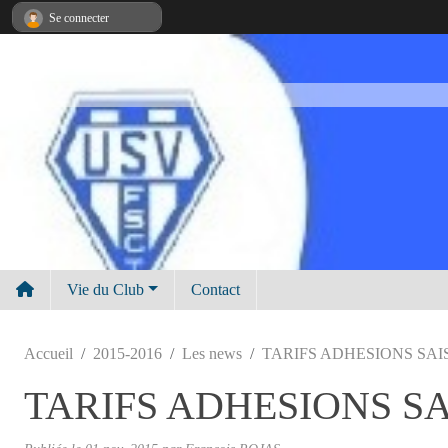
Panneau de gestion des cookies
Se connecter
Vie du Club
Contact
Accueil
2015-2016
Les news
TARIFS ADHESIONS SAIS
TARIFS ADHESIONS SA