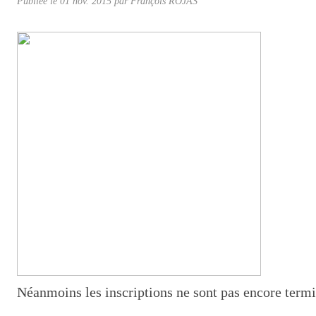
Publiée le
01 nov. 2015
par
François ROJAS
Néanmoins les inscriptions ne sont pas encore termi