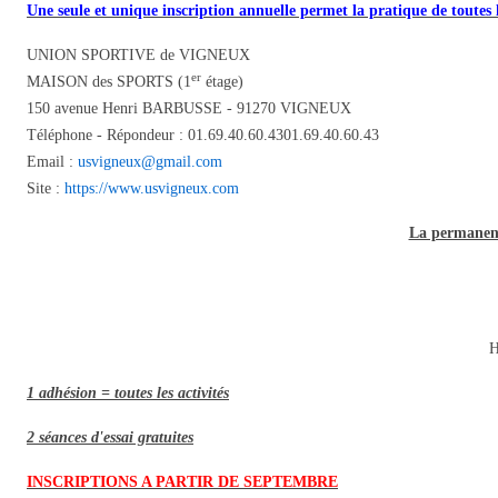
Une seule et unique inscription annuelle permet la pratique de toutes 
UNION SPORTIVE de VIGNEUX
er
MAISON des SPORTS (1
étage)
150 avenue Henri BARBUSSE - 91270 VIGNEUX
Téléphone - Répondeur :
01.69.40.60.43
01.69.40.60.43
Email :
usvigneux@gmail.com
Site :
https://www.usvigneux.com
La permanenc
H
1 adhésion = toutes les activités
2 séances d'essai gratuites
INSCRIPTIONS A PARTIR DE SEPTEMBRE