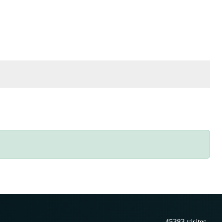
45383
visites