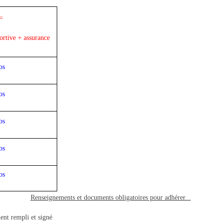
=
ortive + assurance
os
os
os
os
os
Renseignements et documents obligatoires pour adhérer...
ent rempli et signé