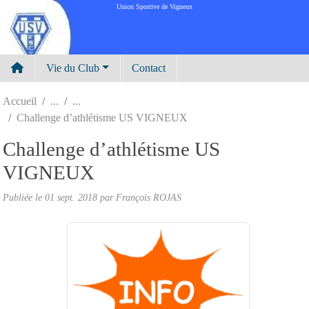
Panneau de gestion des cookies
Union Sportive de Vigneux
Vie du Club
Contact
Accueil
Challenge d’athlétisme US VIGNEUX
Challenge d’athlétisme US
VIGNEUX
Publiée le
01 sept. 2018
par
François ROJAS