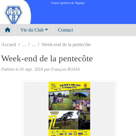
Panneau de gestion des cookies
Union Sportive de Vigneux
Vie du Club
Contact
Accueil
Week-end de la pentecôte
Week-end de la pentecôte
Publiée le
01 sept. 2018
par
François ROJAS