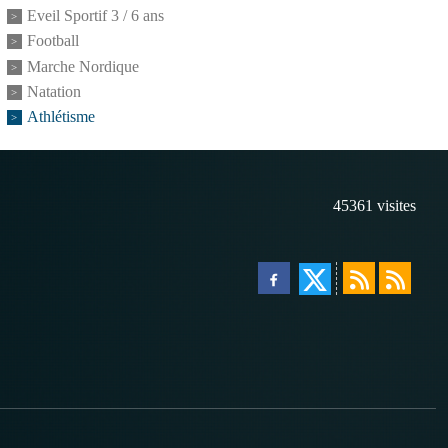
Eveil Sportif 3 / 6 ans
Football
Marche Nordique
Natation
Athlétisme
45361
visites