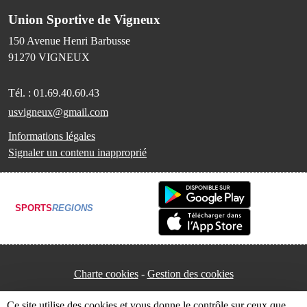
Union Sportive de Vigneux
150 Avenue Henri Barbusse
91270
VIGNEUX
Tél. :
01.69.40.60.43
usvigneux@gmail.com
Informations légales
Signaler un contenu inapproprié
SPORTS
REGIONS
Charte cookies
Gestion des cookies
Ce site utilise des cookies et vous donne le contrôle sur ceux que