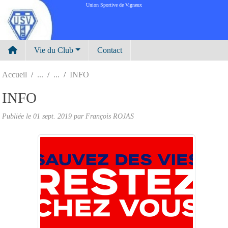
Panneau de gestion des cookies
Union Sportive de Vigneux
Vie du Club
Contact
Accueil
INFO
INFO
Publiée le
01 sept. 2019
par
François ROJAS