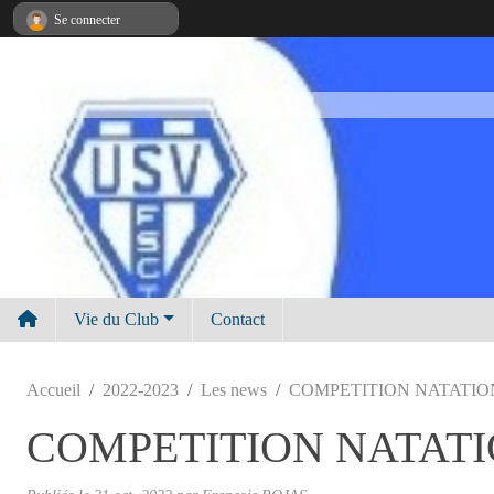
Panneau de gestion des cookies
Se connecter
Vie du Club
Contact
Accueil
2022-2023
Les news
COMPETITION NATATIO
COMPETITION NATAT