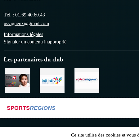
Tél. :
01.69.40.60.43
usvigneux@gmail.com
Informations légales
Signaler un contenu inapproprié
Les partenaires du club
SPORTS
REGIONS
Ce site utilise des cookies et vous