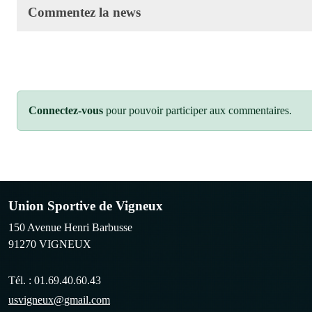
Commentez la news
Connectez-vous
pour pouvoir participer aux commentaires.
Union Sportive de Vigneux
150 Avenue Henri Barbusse
91270
VIGNEUX
Tél. :
01.69.40.60.43
usvigneux@gmail.com