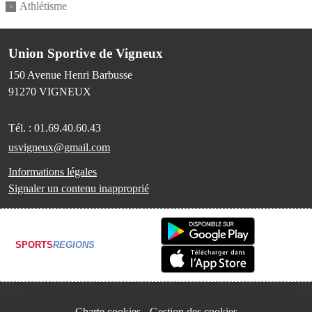
Athlétisme
Union Sportive de Vigneux
150 Avenue Henri Barbusse
91270
VIGNEUX
Tél. :
01.69.40.60.43
usvigneux@gmail.com
Informations légales
Signaler un contenu inapproprié
SPORTS
REGIONS
Charte cookies
Gestion des cookies