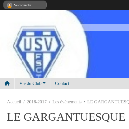
Panneau de gestion des cookies
Se connecter
Vie du Club
Contact
Accueil
2016-2017
Les évènements
LE GARGANTUES
LE GARGANTUESQUE