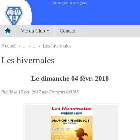
Panneau de gestion des cookies
Union Sportive de Vigneux
Vie du Club
Contact
Accueil
Les hivernales
Les hivernales
Le
dimanche
04
févr.
2018
Publié le
15 oct. 2017
par
François ROJAS