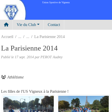
Panneau de gestion des cookies
Union Sportive de Vigneux
Vie du Club
Contact
Accueil
La Parisienne 2014
La Parisienne 2014
Publié le
17 sept. 2014
par
PEROT Audrey
Athlétisme
Les filles de l'US Vigneux à la Parisienne !