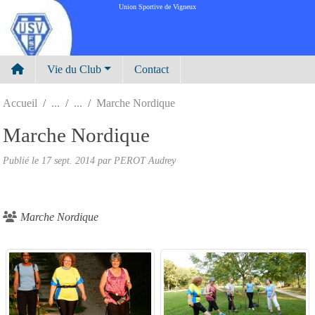
Panneau de gestion des cookies
Union Sportive de Vigneux
Vie du Club
Contact
Accueil
Marche Nordique
Marche Nordique
Publié le
17 sept. 2014
par
PEROT Audrey
Marche Nordique