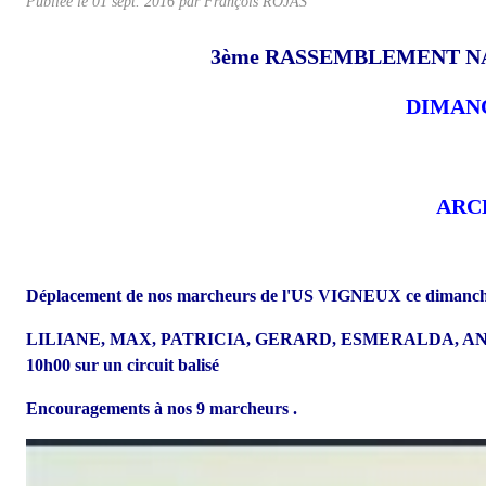
Publiée le
01 sept. 2016
par
François ROJAS
3ème RASSEMBLEMENT N
DIMANC
ARC
Déplacement de nos marcheurs de l'US VIGNEUX ce dimanch
LILIANE, MAX, PATRICIA, GERARD, ESMERALDA, ANITA, PA
10h00 sur un circuit balisé
Encouragements à nos 9 marcheurs .