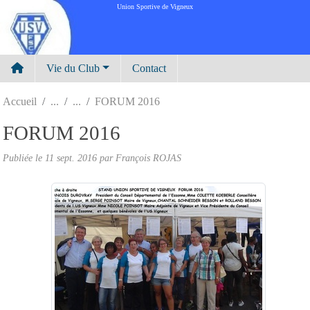
Panneau de gestion des cookies
Union Sportive de Vigneux
Vie du Club
Contact
Accueil
FORUM 2016
FORUM 2016
Publiée le
11 sept. 2016
par
François ROJAS