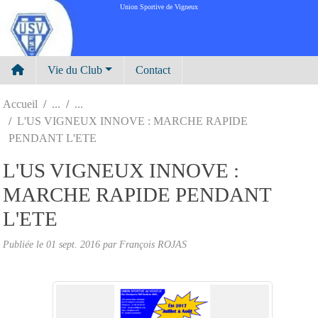
Panneau de gestion des cookies
Union Sportive de Vigneux
Vie du Club
Contact
Accueil
L'US VIGNEUX INNOVE : MARCHE RAPIDE
PENDANT L'ETE
L'US VIGNEUX INNOVE :
MARCHE RAPIDE PENDANT
L'ETE
Publiée le
01 sept. 2016
par
François ROJAS