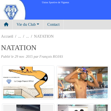
Panneau de gestion des cookies
Union Sportive de Vigneux
Vie du Club
Contact
Accueil
NATATION
NATATION
Publié le
29 nov. 2015
par
François ROJAS