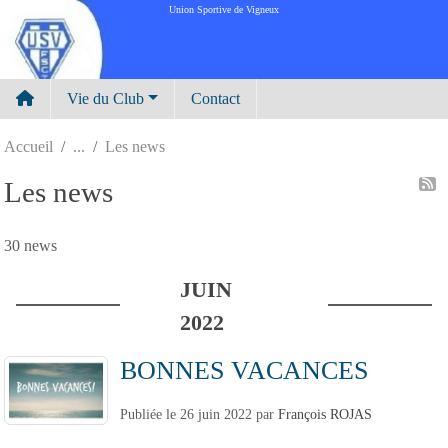
Panneau de gestion des cookies
Union Sportive de Vigneux
Vie du Club
Contact
Accueil
Les news
Les news
30 news
JUIN
2022
BONNES VACANCES
Publiée le
26 juin 2022
par
François ROJAS