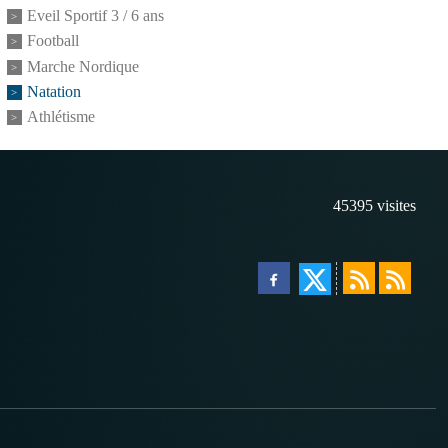
Eveil Sportif 3 / 6 ans
Football
Marche Nordique
Natation
Athlétisme
45395
visites