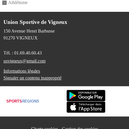
Athlétisme
Union Sportive de Vigneux
150 Avenue Henri Barbusse
91270
VIGNEUX
Tél. :
01.69.40.60.43
usvigneux@gmail.com
Informations légales
Signaler un contenu inapproprié
SPORTS
REGIONS
Charte cookies
Gestion des cookies