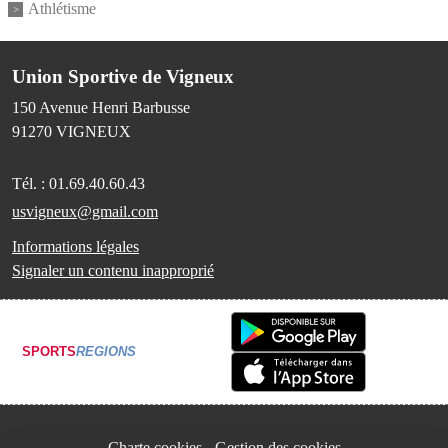
Athlétisme
Union Sportive de Vigneux
150 Avenue Henri Barbusse
91270
VIGNEUX
Tél. :
01.69.40.60.43
usvigneux@gmail.com
Informations légales
Signaler un contenu inapproprié
SPORTS
REGIONS
Charte cookies
Gestion des cookies