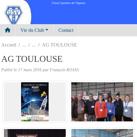
Panneau de gestion des cookies
Union Sportive de Vigneux
Vie du Club
Contact
Accueil
AG TOULOUSE
AG TOULOUSE
Publié le
17 mars 2016
par
François ROJAS