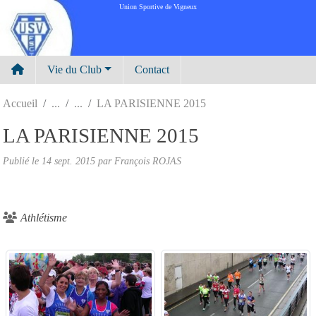
Panneau de gestion des cookies
Union Sportive de Vigneux
Vie du Club
Contact
Accueil
LA PARISIENNE 2015
LA PARISIENNE 2015
Publié le
14 sept. 2015
par
François ROJAS
Athlétisme