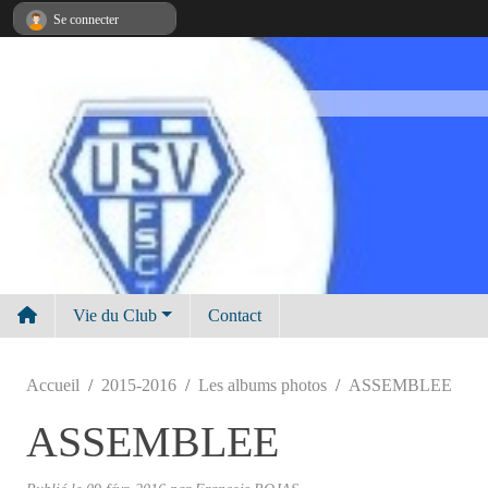
Panneau de gestion des cookies
Se connecter
Vie du Club
Contact
Accueil
2015-2016
Les albums photos
ASSEMBLEE
ASSEMBLEE