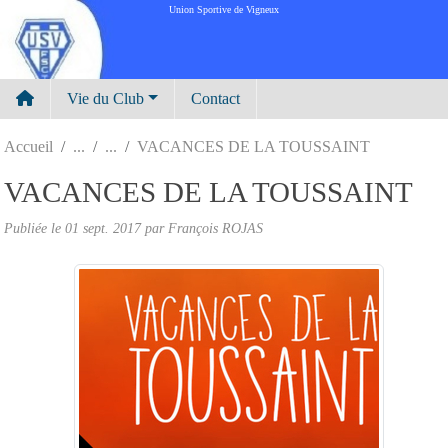
Panneau de gestion des cookies
Union Sportive de Vigneux
Vie du Club
Contact
Accueil
VACANCES DE LA TOUSSAINT
VACANCES DE LA TOUSSAINT
Publiée le
01 sept. 2017
par
François ROJAS